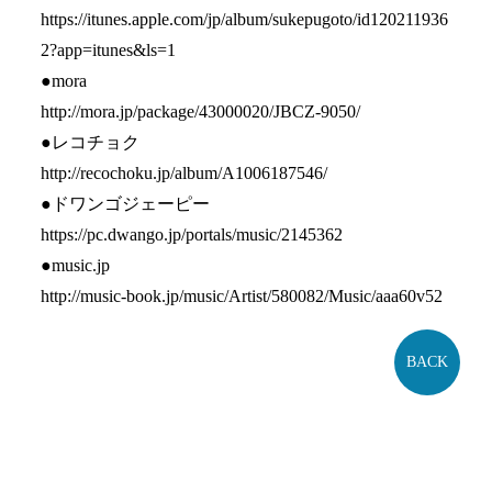
https://itunes.apple.com/jp/album/sukepugoto/id120211936
2?app=itunes&ls=1
●mora
http://mora.jp/package/43000020/JBCZ-9050/
●レコチョク
http://recochoku.jp/album/A1006187546/
●ドワンゴジェーピー
https://pc.dwango.jp/portals/music/2145362
●music.jp
http://music-book.jp/music/Artist/580082/Music/aaa60v52
BACK