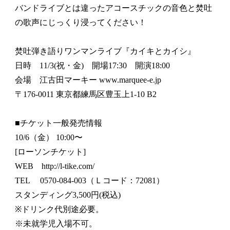
バンドライブとは違ったアコースチックの音色と焚吐
の歌声にじっくり浸ってください！
焚吐弾き語りワンマンライブ『カイキとカイシ』
日時 11/3(祝・金) 開場17:30 開演18:00
会場 江古田マーキー www.marquee-e.jp
〒176-0011 東京都練馬区豊玉上1-10 B2
■チケット一般発売情報
10/6（金） 10:00〜
[ローソンチケット]
WEB http://l-tike.com/
TEL 0570-084-003（Ｌコード：72081）
スタンディング3,500円(税込)
※ドリンク代別途必要。
※未就学児入場不可。