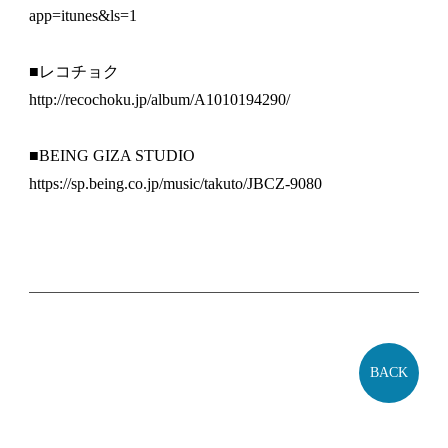
app=itunes&ls=1
■レコチョク
http://recochoku.jp/album/A1010194290/
■BEING GIZA STUDIO
https://sp.being.co.jp/music/takuto/JBCZ-9080
BACK