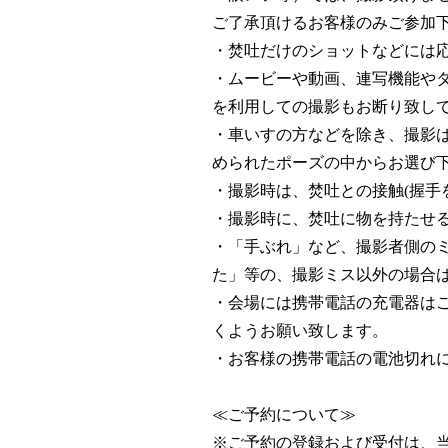
ご了承頂けるお客様のみご参加
・焚吐だけのショットなどには
・ムービーや動画、連写機能やタ
を利用しての撮影もお断り致しており
・車いすの方などを除き、撮影
められたポーズの中からお選び
・撮影時は、焚吐との接触(握手
・撮影時に、焚吐に物を持たせ
・「手ぶれ」など、撮影者側の
た」等の、撮影ミス以外の場合
・会場には携帯電話の充電器は
くようお願い致します。
・お客様の携帯電話の電池切れ
≪ご予約について≫
※ご予約の登録および受付は、