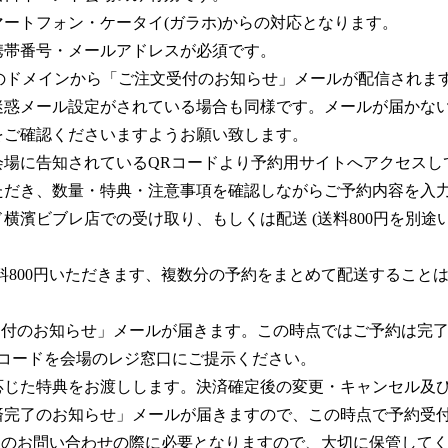
ートフォン・ケータイ(ガラホ)からの対応となります。
携帯番号・メールアドレスが必須です。
s.co.jp』のドメインから「ご注文受付のお知らせ」メールが配信
迷惑メール設定がされている場合も同様です。メールが届かな
をご確認くださいますようお願い致します。
会場に告知されているQRコードより予約用サイトへアクセスし
ただき、数量・特典・注意事項を確認しながらご予約内容を入
横濱ビブレ店での受け取り、もしくは配送 (送料800円を別途
料800円いただきます、複数分の予約をまとめて配送すること
受付のお知らせ」メールが届きます。この時点ではご予約は完
Rコードを会場のレジ窓口にご提示ください。
応じた特典をお渡しします。決済確定後の変更・キャンセル及
済完了のお知らせ」メールが届きますので、この時点で予約受
送のお問い合わせの際に必要となりますので、大切に保管してく