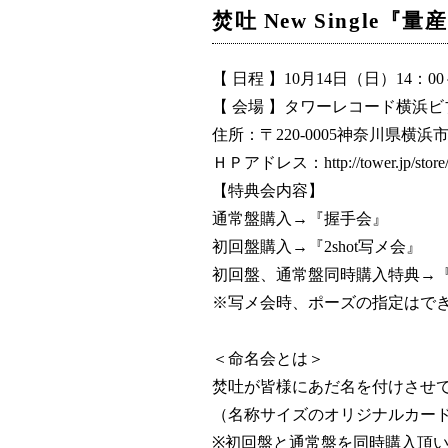
焚吐 New Singl
【 日程 】10月14日（日）14：
【 会場 】タワーレコード横浜
住所：〒220-0005神奈川県横浜市
ＨＰアドレス：http://tower.jp/store
【特典会内容】
通常盤購入→『握手会』
初回盤購入→『2shot写メ会』
初回盤、通常盤同時購入特典→『握
※写メ会時、ポーズの指定はで
＜命名会とは＞
焚吐が皆様にあだ名を付けさせ
（名称サイズのオリジナルカー
※初回盤と通常盤を同時購入頂い