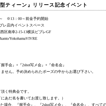
e『量産型ティーン』リリース記念イベント
00～ ※13：00～前金予約開始
ビブレ店内イベントスペース
西区南幸2-15-13横浜ビブレGF
/kanto/YokohamaVIVRE
手会』+『2shot写メ会』+『命名会』
きません。予め決められたポーズの中からお選び下さい。
て頂く特典会です。
ドにあだ名を書いてお渡し致します。）
た場合、『握手会』、『2shot写メ会』、『命名会』、すべて