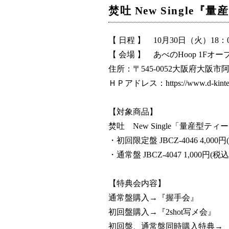
焚吐 New Singl
【 日程 】 10月30日（火）18：
【 会場 】 あべのHoop 1Fオ
住所：〒545-0052大阪府大阪市阿
ＨＰアドレス：https://www.d-kintetsu.
【対象商品】
焚吐 New Single「量産型ティ
・初回限定盤 JBCZ-4046 4,000円
・通常盤 JBCZ-4047 1,000円(税込
【特典会内容】
通常盤購入→『握手会』
初回盤購入→『2shot写メ会』
初回盤、通常盤同時購入特典→