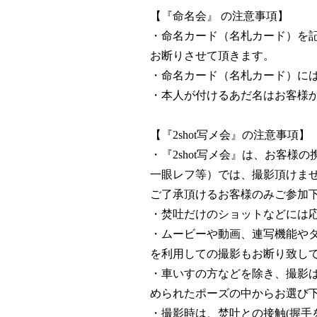
【『命名会』 の注意事項】
・命名カード（名札カード）を
お断りさせて頂きます。
・命名カード（名札カード）に
・本人が付けるあだ名はお客様
【『2shot写メ会』の注意事項】
・『2shot写メ会』は、お客
一眼レフ等）では、撮影頂けま
ご了承頂けるお客様のみご参加
・焚吐だけのショットなどには
・ムービーや動画、連写機能やタ
を利用しての撮影もお断り致しており
・車いすの方などを除き、撮影
められたポーズの中からお選び
・撮影時は、焚吐との接触(握手