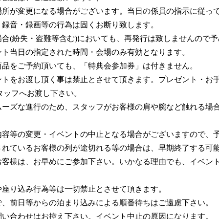
場所が変更になる場合がございます。当日の係員の指示に従っ
・録音・録画等の行為は固くお断り致します。
合(紛失・盗難等含む)においても、再発行は致しませんので
ント当日の指定された時間・会場のみ有効となります。
商品をご予約頂いても、「特典会参加券」は付きません。
ントをお渡し頂く事は禁止とさせて頂きます。プレゼント・お
タッフへお渡し下さい。
ムーズな進行のため、スタッフがお客様の肩や腕など触れる場
内容等の変更・イベントの中止となる場合がございますので、
されているお客様の列が途切れる等の場合は、早期終了する可
お客様は、お早めにご参加下さい。いかなる理由でも、イベン
や座り込み行為等は一切禁止とさせて頂きます。
で、前日等からの泊まり込みによる順番待ちはご遠慮下さい。
問い合わせはお控え下さい。イベント中止の原因になります。