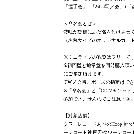
『握手会』+『2shot写メ会』+『
＜命名会とは＞
焚吐が皆様にあだ名を付けさせ
（名称サイズのオリジナルカー
※ミニライブの観覧はフリーです
※初回盤と通常盤を同時購入頂いた
にご参加頂けます。
※写メ会時、ポーズの指定はで
※「命名会」と「CDジャケット
参加できませんのでご注意下さ
【対象店舗】
タワーレコードあべのHoop店/
ーレコード神戸店/タワーレコー