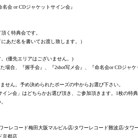
命名会 or CDジャケットサイン会』
て頂く特典会です。
ドにあだ名を書いてお渡し致します。）
。(優先エリアはございません。)
場合、『握手会』、『2shot写メ会』、『命名会or CDジ
きません。予め決められたポーズの中からお選び下さい。
サイン会」はどちらかお選び頂き、ご参加頂きます。1枚の特
い。
タワーレコード梅田大阪マルビル店/タワーレコード難波店/タワ
ド京都店