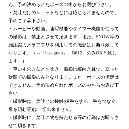
ん。予め決められたポーズの中からお選び下さい。
・焚吐だけのショットなどには応じられませんので、
予めご了承下さい。
・ムービーや動画、連写機能やタイマー機能を使って
の撮影は、禁止とさせて頂きます。また、SNOW等の
顔認識カメラアプリを利用しての撮影はお断り致して
おります。（→「instagram」「B612」のみOKと致し
ます。）
・車いすの方などを除き、撮影は縦向き且つ、立った
状態での撮影のみとなります。また、ポーズの指定は
できません。予め決められたポーズの中からお選び下
さい。
・撮影時は、焚吐との接触(握手をする、手をつなぐ、
肩を組む等)は一切出来ません。
・撮影時に、焚吐に物を持たせる等の行為はお断りさ
せて頂きます。