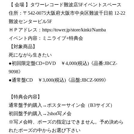
【 会場 】タワーレコード難波店5Fイベントスペース
住所：〒542-0075大阪府大阪市中央区難波千日前 12-22
難波センタービル5F
ＨＰアドレス：https://tower.jp/store/kinki/Namba
イベント内容：ミニライブ+特典会
【対象商品】
死にながら生きたい
●初回限定盤CD+DVD ￥4,000(税込)《品番:JBCZ-
9098》
●通常盤CD ￥3,000(税込)《品盤:JBCZ-9099》
【特典会内容】
通常盤予約購入→ポスターサイン会（B3サイズ）
初回盤予約購入→2shot写メ会
※写メ会時、ポーズの指定はできません。予め決めら
れたポーズの中からお選び下さい