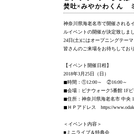
焚吐×みやかわくん 
神奈川県海老名市で開催されるイ
ルイベントの開催が決定致しまし
24日(土)にはオープニングテーマ
皆さんのご来場をお待ちしてお
【イベント開催日程】
2018年3月25日（日）
◼時間：①12:00～ ②16:00～
◼会場：ビナウォーク5番館 1F
◼住所：神奈川県海老名市 中央 1
◼ＨＰアドレス https://www.odakyu-sc
＜イベント内容＞
■ミニライブ＆特典会