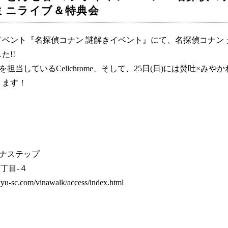
ミニライブ＆特典会
ベント『名探偵コナン 謎解きイベント』にて、名探偵コナン
た!!
を担当しているCellchrome、そして、25日(日)には焚吐×
ります！
ビナステップ
丁目-４
.com/vinawalk/access/index.html