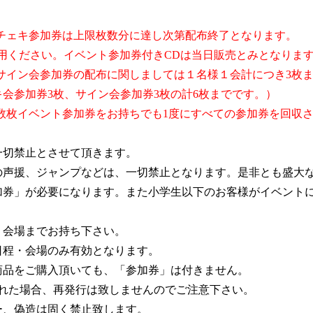
、チェキ参加券は上限枚数分に達し次第配布終了となります。
利用ください。イベント参加券付きCDは当日販売とみとなり
サイン会参加券の配布に関しましては１名様１会計につき3枚
キ会参加券3枚、サイン会参加券3枚の計6枚までです。）
数枚イベント参加券をお持ちでも1度にすべての参加券を回収
一切禁止とさせて頂きます。
の声援、ジャンプなどは、一切禁止となります。是非とも盛大
加券」が必要になります。また小学生以下のお客様がイベント
く会場までお持ち下さい。
日程・会場のみ有効となります。
商品をご購入頂いても、「参加券」は付きません。
された場合、再発行は致しませんのでご注意下さい。
ー、偽造は固く禁止致します。